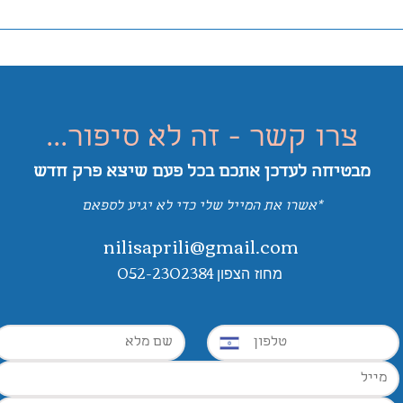
הפתעה מרגשת לשנה טובה!
מאת- מטר, כרמל, באר, סיני
בן
וההורים רותם ונועה מעין צורים.
הסיפו
צרו קשר - זה לא סיפור...
מבטיחה לעדכן אתכם בכל פעם שיצא פרק
חדש
*אשרו את המייל שלי כדי לא יגיע לספאם
nilisaprili@gmail.com
052-2302384
מחוז הצפון