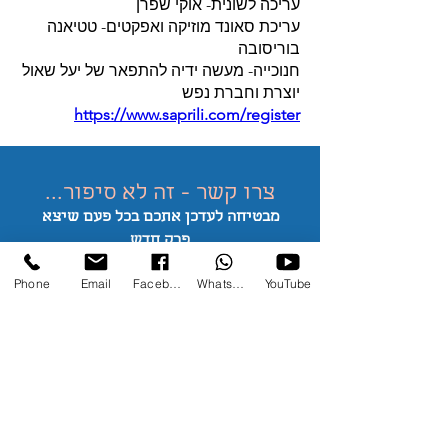
עריכה לשונית- אוקי שפרן
עריכת סאונד מוזיקה ואפקטים- טטיאנה
בוריסובה
חנוכייה- מעשה ידיה להתפאר של יעל שאול
יוצרת וחברת נפש
https://www.saprili.com/register
צרו קשר - זה לא סיפור...
מבטיחה לעדכן אתכם בכל פעם שיצא
פרק
חדש
*אשרו את המייל שלי כדי לא יגיע לספאם
Phone
Email
Facebook
WhatsApp
YouTube
nilisaprili@gmail.com
052-2302384
מחוז הצפון