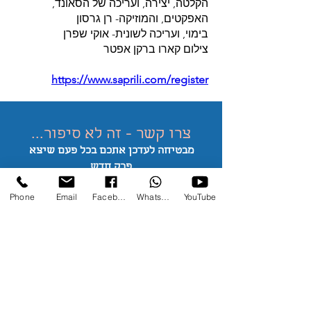
הקלטה, יצירה, ועריכה של הסאונד,
האפקטים, והמוזיקה- רן גרסון
בימוי, ועריכה לשונית- אוקי שפרן
צילום קארו ברקן אפטר
https://www.saprili.com/register
צרו קשר - זה לא סיפור...
מבטיחה לעדכן אתכם בכל פעם שיצא
פרק
חדש
*אשרו את המייל שלי כדי לא יגיע לספאם
Phone
Email
Facebook
WhatsApp
YouTube
nilisaprili@gmail.com
052-2302384
מחוז הצפון