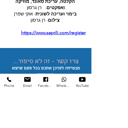
הקלטה, עריכת סאונד, מוזיקה
ואפקטים
- רן גרסון
בימוי ועריכה לשונית
- אוקי שפרן
צילום
- רן גרסון
https://www.saprili.com/register
צרו קשר - זה לא סיפור...
מבטיחה לעדכן אתכם בכל פעם שיצא
פרק
חדש
*אשרו את המייל שלי כדי לא יגיע לספאם
Phone
Email
Facebook
WhatsApp
YouTube
nilisaprili@gmail.com
052-2302384
מחוז הצפון